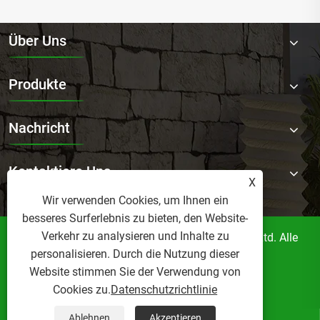
Über Uns
Produkte
Nachricht
Kontaktiere Uns
X
Wir verwenden Cookies, um Ihnen ein
besseres Surferlebnis zu bieten, den Website-
Verkehr zu analysieren und Inhalte zu
Copyright © 2025 Foshan Norler Furniture Co., Ltd. Alle
personalisieren. Durch die Nutzung dieser
Rechte vorbehalten.
Website stimmen Sie der Verwendung von
Links
Sitemap
RSS
XML
Cookies zu.
Datenschutzrichtlinie
Datenschutzrichtlinie
Ablehnen
Akzeptieren