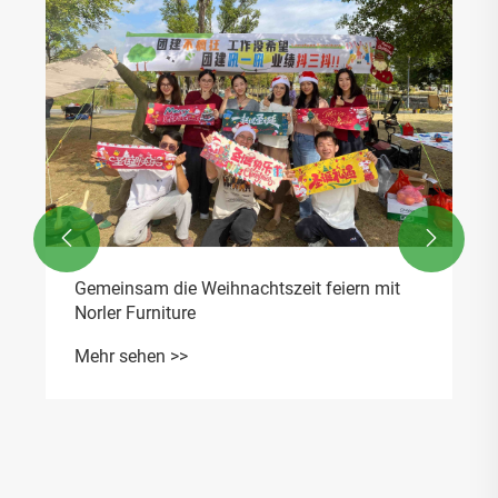
Norlers Kick-Of
Beschaffungsfes
Mehr sehen >>


 die Weihnachtszeit feiern mit
niture
n >>