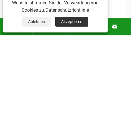
Website stimmen Sie der Verwendung von
«
1
2
3
4
»
Cookies zu.
Datenschutzrichtlinie
Als Essset im Freien Hersteller und Lieferant in China
Ablehnen
Akzeptieren




haben wir unsere eigene Fabrik. Wenn Sie sich für den
Kauf von Produkten interessieren, setzen Sie sich mit uns
in Verbindung!
Nachrichtenempfehlungen
Was einen Outdoor-Hängesessel zur
perfekten Wahl zum Entspannen im Freien
macht
Mehr sehen >>