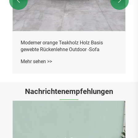


Nachrichtenempfehlungen
Vor- und Nachteile von Nachahmung von
Rattan -Stuhlmöbel Rattan Stuhl