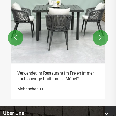
Mehr sehen >>


Über Uns