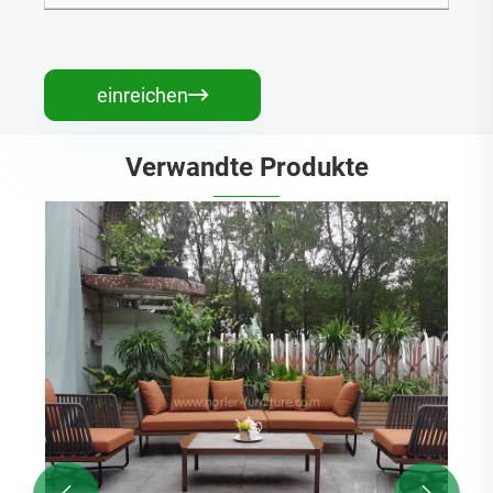
einreichen

Verwandte Produkte
Moderne L-förmige Aluminiumrahmen
Teakholzholz im Freien Sofa
Mehr sehen >>